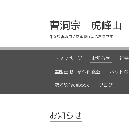
曹洞宗 虎峰山
千葉県香取市にある曹洞宗のお寺です
トップページ
お知らせ
行持
霊園墓地・永代供養墓
ペットの
龍光院facebook
ブログ
お知らせ