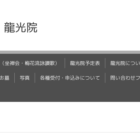
 龍光院
（坐禅会・梅花流詠讃歌）
龍光院予定表
龍光院につ
お墓
写真
各種受付・申込みについて
問い合わせ