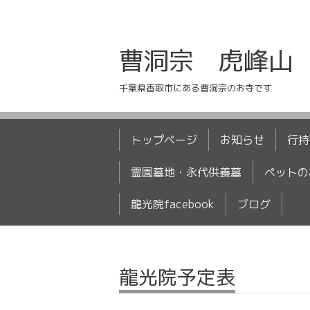
曹洞宗 虎峰山
千葉県香取市にある曹洞宗のお寺です
トップページ
お知らせ
行持
霊園墓地・永代供養墓
ペットの
龍光院facebook
ブログ
龍光院予定表