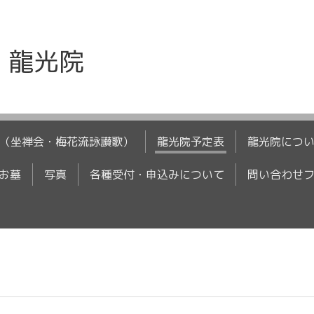
 龍光院
（坐禅会・梅花流詠讃歌）
龍光院予定表
龍光院につ
お墓
写真
各種受付・申込みについて
問い合わせ